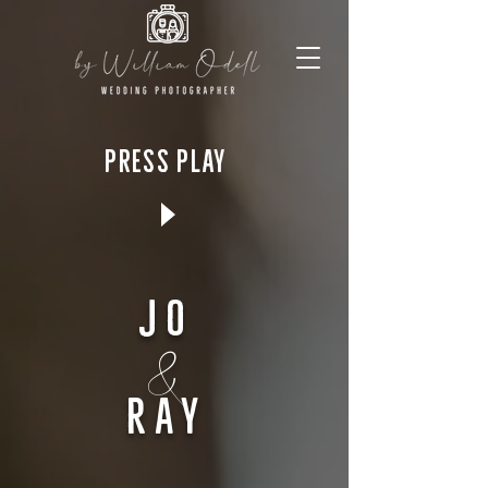
press play
Jo
&
rAy